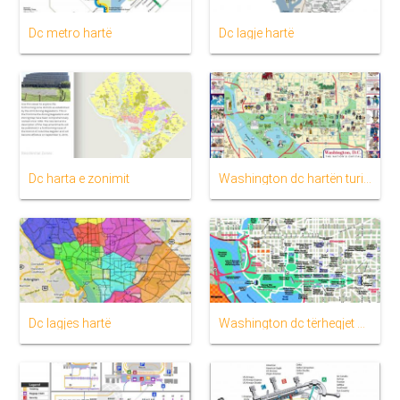
Dc metro hartë
Dc lagje hartë
Dc harta e zonimit
Washington dc hartën turistike
Dc lagjes hartë
Washington dc tërheqjet hartë