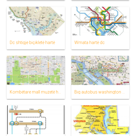
Dc shtigje biçikletë hartë
Wmata hartë dc
Kombëtare mall muzetë hartë
Big autobus washington dc hartë