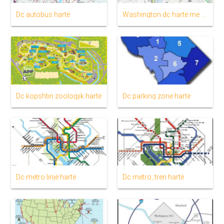
Dc autobus hartë
Washington dc hartë me metro stacione
Dc kopshtin zoologjik hartë
Dc parking zone hartë
Dc metro linjë hartë
Dc metro, tren hartë