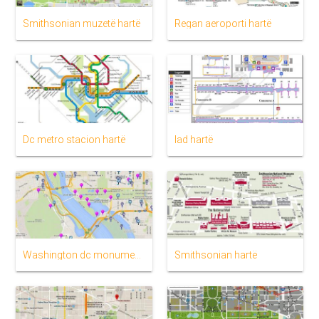
Smithsonian muzetë hartë
Regan aeroporti hartë
Dc metro stacion hartë
Iad hartë
Washington dc monumenteve hartë
Smithsonian hartë