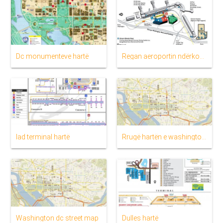
Dc monumenteve hartë
Regan aeroportin ndërkombëtar hartë
Iad terminal hartë
Rrugë hartën e washington dc
Washington dc street map
Dulles hartë