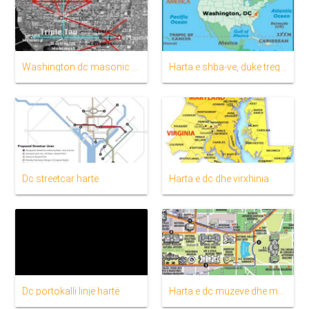
Washington dc masonic hartë
Harta e shba-ve, duke treguar washington dc
Dc streetcar hartë
Harta e dc dhe virxhinia
Dc portokalli linjë hartë
Harta e dc muzeve dhe monumenteve