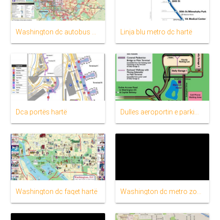
Washington dc autobus hartë
Linja blu metro dc hartë
Dca portës hartë
Dulles aeroportin e parkimit hartë
Washington dc faqet hartë
Washington dc metro zonë të hartës