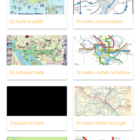
Dc hartë të qytetit
Dc metro zonë të hartës
Dc tërheqjet hartë
Dc metro, sistem të hartave
Tregojnë dc hartë
Dc metro hartë me rrugët