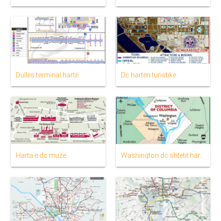
Dulles terminal hartë
Dc hartën turistike
Harta e dc muze
Washington dc shtetit hartë