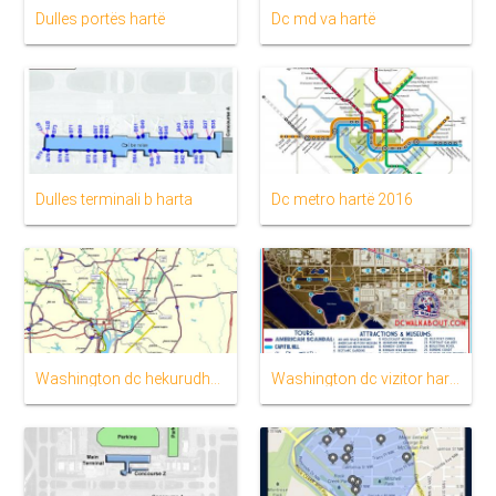
Dulles portës hartë
Dc md va hartë
Dulles terminali b harta
Dc metro hartë 2016
Washington dc hekurudhor hartë
Washington dc vizitor hartë