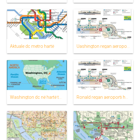
Aktuale dc metro hartë
Uashington regan aeroporti hartë
Washington dc në hartë të botës
Ronald regan aeroporti hartë