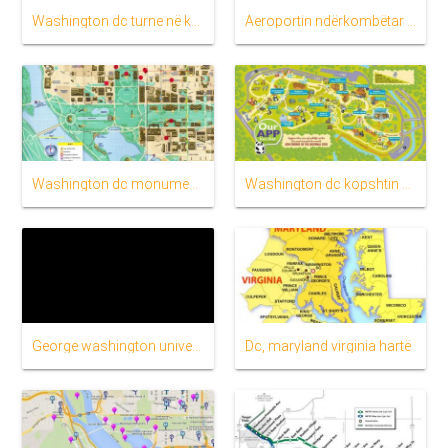
Washington dc turne në këmbë hartë
Aeroportin ndërkombëtar hartë
Washington dc monumentet hartë
Washington dc kopshtin zoologjik hartë
George washington university hartë
Dc, maryland virginia hartë