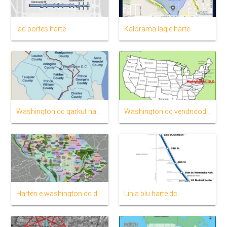
Iad portës hartë
Kalorama lagje hartë
Washington dc qarkut hartë
Washington dc vendndodhjen ne harte
Hartën e washington dc dhe në zonat përreth
Linja blu hartë dc