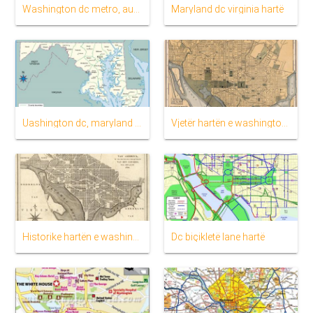
Washington dc metro, autobus hartë
Maryland dc virginia hartë
Uashington dc, maryland hartë
Vjetër hartën e washington dc
Historike hartën e washington dc
Dc biçikletë lane hartë