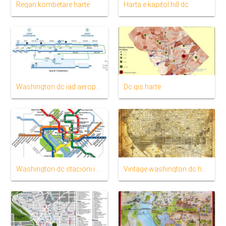
Regan kombëtare hartë
Harta e kapitol hill dc
Washington dc iad aeroporti hartë
Dc gis hartë
Washington dc stacioni i trenit hartë
Vintage washington dc hartë