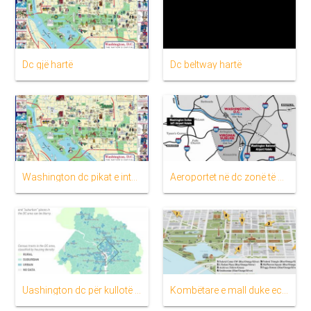
Dc gjë hartë
Dc beltway hartë
Washington dc pikat e interesit hartë
Aeroportet në dc zonë të hartës
Uashington dc për kullotë hartë
Kombëtare e mall duke ecur turne hartë