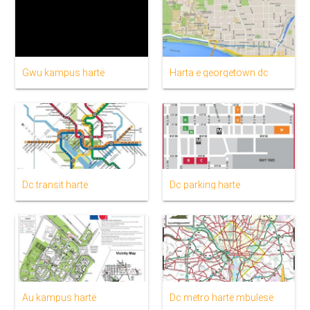
Gwu kampus hartë
Harta e georgetown dc
Dc transit hartë
Dc parking hartë
Au kampus hartë
Dc metro hartë mbulesë