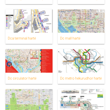
Dca terminal hartë
Dc mall hartë
Dc circulator hartë
Dc metro hekurudhor hartë