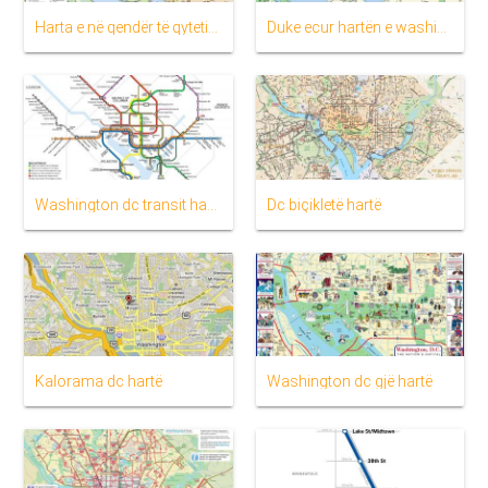
Harta e në qendër të qytetit, dc
Duke ecur hartën e washington dc
Washington dc transit hartë
Dc biçikletë hartë
Kalorama dc hartë
Washington dc gjë hartë