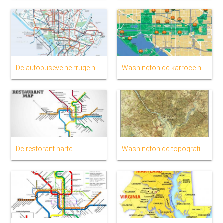
Dc autobusëve në rrugë hartë
Washington dc karrocë hartë
Dc restorant hartë
Washington dc topografike hartë