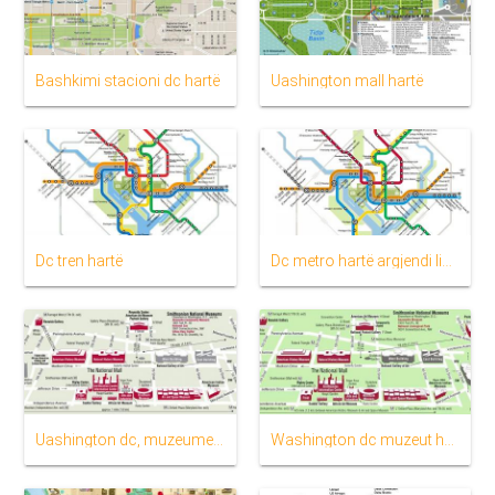
Bashkimi stacioni dc hartë
Uashington mall hartë
Dc tren hartë
Dc metro hartë argjendi linjë
Uashington dc, muzeumet hartë
Washington dc muzeut hartë