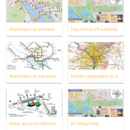
Washington dc përmendoret hartë
Hop on hop off washington dc hartë
Washington dc transportit publik hartë
Hartën e washington dc dhe shtetet që na rrethojnë
Regan aeroporti ndërkombëtar hartë
Dc shtigje hartë