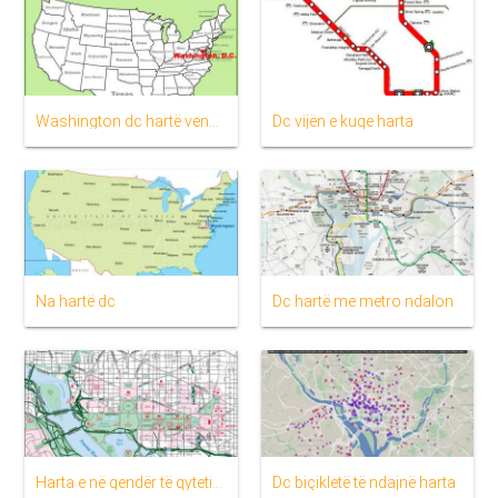
Washington dc hartë vendndodhjen e
Dc vijën e kuqe harta
Na hartë dc
Dc hartë me metro ndalon
Harta e në qendër të qytetit washington dc
Dc biçikletë të ndajnë harta