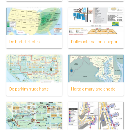
Dc hartë të botës
Dulles international airport hartë
Dc parkim rrugë hartë
Harta e maryland dhe dc