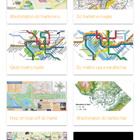
Washington dc hartë në shtëpinë e bardhë
Dc hartën e rrugës
Qkzh metro hartë
Dc metro vija e verdhë hartë
Hop on hop off dc hartë
Washington dc lartësi hartë