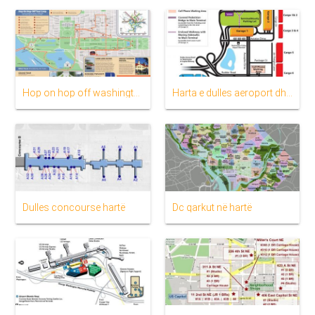
Hop on hop off washington dc rrugë hartë
Harta e dulles aeroport dhe përreth zonës
Dulles concourse hartë
Dc qarkut në hartë